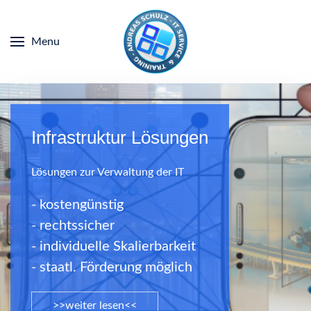
Menu
Infrastruktur Lösungen
Lösungen zur Verwaltung der IT
- kostengünstig
- rechtssicher
- individuelle Skalierbarkeit
- staatl. Förderung möglich
>>weiter lesen<<