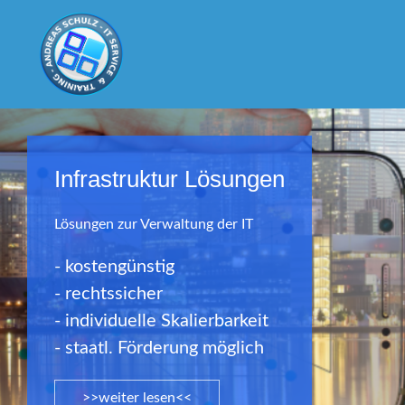
Infrastruktur Lösungen
Lösungen zur Verwaltung der IT
- kostengünstig
- rechtssicher
- individuelle Skalierbarkeit
- staatl. Förderung möglich
>>weiter lesen<<