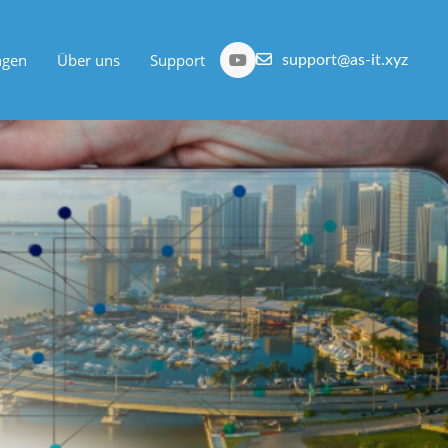
ngen
Über uns
Support
support@as-it.xyz