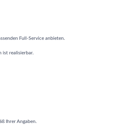
senden Full-Service anbieten.
st realisierbar.
.
äß Ihrer Angaben.