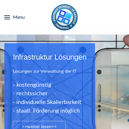
Menu
Infrastruktur Lösungen
Lösungen zur Verwaltung der IT
- kostengünstig
- rechtssicher
- individuelle Skalierbarkeit
- staatl. Förderung möglich
>>weiter lesen<<